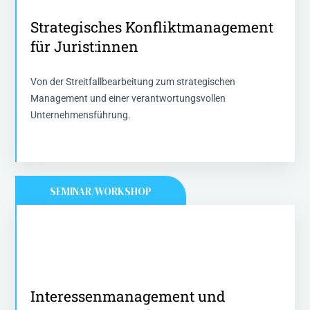
Strategisches Konfliktmanagement
Strategisches Konfliktmanagement
für Jurist:innen
für Jurist:innen
2 Tage - 15 Stunden Fortbidung
Von der Streitfallbearbeitung zum strategischen
Management und einer verantwortungsvollen
Mehr Informationen
Unternehmensführung.
SEMINAR/WORKSHOP
Interessenmanagement und
nachhaltige Konfliktklärung mit
Interessenmanagement und