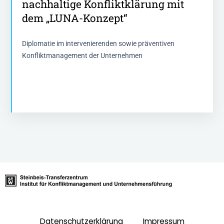
nachhaltige Konfliktklärung mit
dem „LUNA-Konzept“
dem „LUNA-Konzept“
2 Tage - 15 Stunden Fortbidung
Diplomatie im intervenierenden sowie präventiven
Konfliktmanagement der Unternehmen
Mehr Informationen
Datenschutzerklärung
Impressum