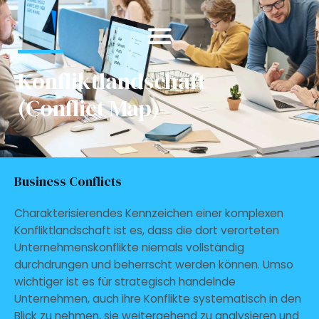
Zum
Inhalt
springen
Konfliktlandschaft
(Conflict Map)
Business Conflicts
Charakterisierendes Kennzeichen einer komplexen
Konfliktlandschaft ist es, dass die dort verorteten
Unternehmenskonflikte niemals vollständig
durchdrungen und beherrscht werden können. Umso
wichtiger ist es für strategisch handelnde
Unternehmen, auch ihre Konflikte systematisch in den
Blick zu nehmen, sie weitergehend zu analysieren und